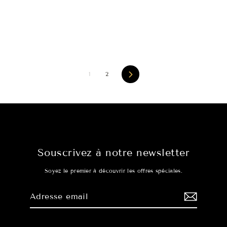
Suivant
1
2
Souscrivez à notre newsletter
Soyez le premier à découvrir les offres spéciales.
Adresse
S'inscrire
email