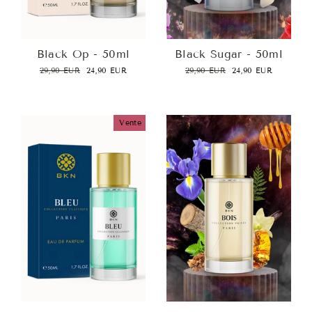
Black Op - 50ml
Black Sugar - 50ml
Prix
Prix
Prix
Prix
29,90 EUR
24,90 EUR
29,90 EUR
24,90 EUR
régulier
réduit
régulier
réduit
Vente