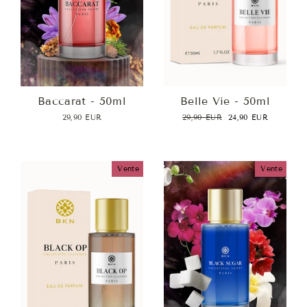
Baccarat - 50ml
Belle Vie - 50ml
Prix
Prix
29,90 EUR
29,90 EUR
24,90 EUR
régulier
réduit
Vente
Vente