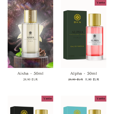
Vente
Aisha - 50ml
Alpha - 50ml
Prix
Prix
29,90 EUR
29,90 EUR
11,90 EUR
régulier
réduit
Vente
Vente