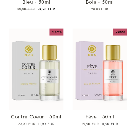
Bleu - 50ml
Bois - 50ml
Prix
Prix
29,90 EUR
24,90 EUR
29,90 EUR
régulier
réduit
Vente
Vente
Contre Coeur - 50ml
Fève - 50ml
Prix
Prix
Prix
Prix
29,90 EUR
11,90 EUR
29,90 EUR
11,90 EUR
régulier
réduit
régulier
réduit