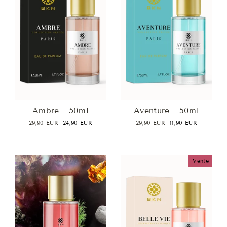
Ambre - 50ml
Aventure - 50ml
Prix
Prix
Prix
Prix
29,90 EUR
24,90 EUR
29,90 EUR
11,90 EUR
régulier
réduit
régulier
réduit
Vente