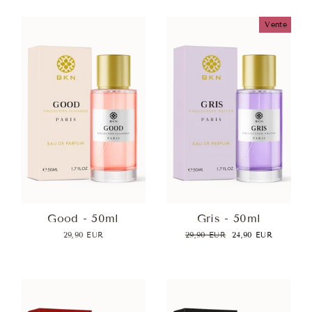
Vente
Good - 50ml
Gris - 50ml
Prix
Prix
29,90 EUR
29,90 EUR
24,90 EUR
régulier
réduit