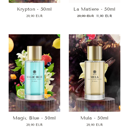
Krypton - 50ml
La Matiere - 50ml
Prix
Prix
29,90 EUR
29,90 EUR
11,90 EUR
régulier
réduit
Magic Blue - 50ml
Mula - 50ml
29,90 EUR
29,90 EUR